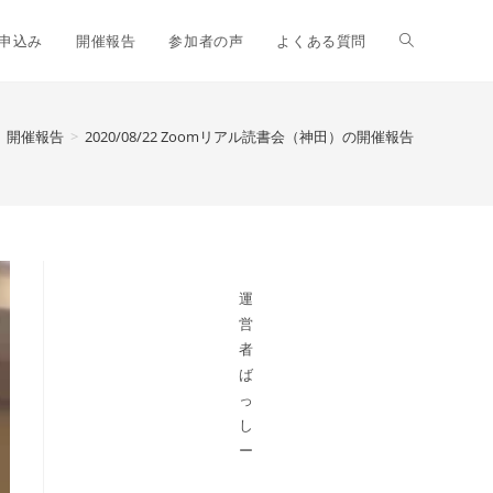
申込み
開催報告
参加者の声
よくある質問
開催報告
>
2020/08/22 Zoomリアル読書会（神田）の開催報告
運
営
者
ば
っ
し
ー